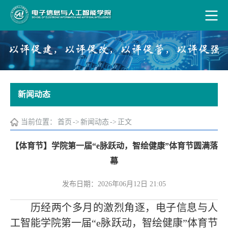
新闻动态
当前位置：
首页
->
新闻动态
->
正文
【体育节】学院第一届“e脉跃动，智绘健康”体育节圆满落
幕
发布日期：2026年06月12日 21:05
历经两个多月的激烈角逐，电子信息与人
工智能学院第一届“e脉跃动，智绘健康”体育节