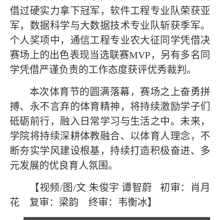
借过硬实力拿下冠军，软件工程专业队荣获亚
军，数据科学与大数据技术专业队斩获季军。
个人奖项中，通信工程专业农大征同学凭借决
赛场上的出色表现当选联赛MVP，另有多名同
学凭借严谨负责的工作态度获评优秀裁判。
本次体育节的圆满落幕，赛场之上奋勇拼
搏、永不言弃的体育精神，将持续激励学子们
砥砺前行，融入日常学习与生活之中。未来，
学院将持续深耕体教融合、以体育人理念，不
断夯实学风建设根基，持续打造积极奋进、多
元发展的优良育人氛围。
【视频/图/文 朱俊宇 谭智蔚 初审：肖月
花 复审：梁韵 终审：韦衡冰】