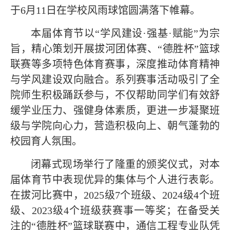
于6月11日在学校风雨球馆圆满落下帷幕。
本届体育节以“学风建设·强基·赋能”为宗
旨，精心策划开展拔河团体赛、“德胜杯”篮球
联赛等多项特色体育赛事，深度推动体育精神
与学风建设双向融合。系列赛事活动吸引了全
院师生积极踊跃参与，不仅帮助同学们有效舒
缓学业压力、强健身体素质，更进一步凝聚班
级与学院向心力，营造积极向上、朝气蓬勃的
校园育人氛围。
闭幕式现场举行了隆重的颁奖仪式，对本
届体育节中表现优异的集体与个人进行表彰。
在拔河比赛中，2025级7个班级、2024级4个班
级、2023级4个班级获赛事一等奖；在备受关
注的“德胜杯”篮球联赛中，通信工程专业队凭